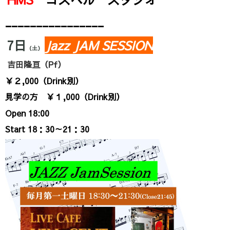
________________
7
日
Jazz JAM SESSION
（土）
吉田隆亘（Pf）
￥２,000（Drink別
）
見学の方
￥１,000（Drink
別
）
Open 18:00
Start 18：30～21：30