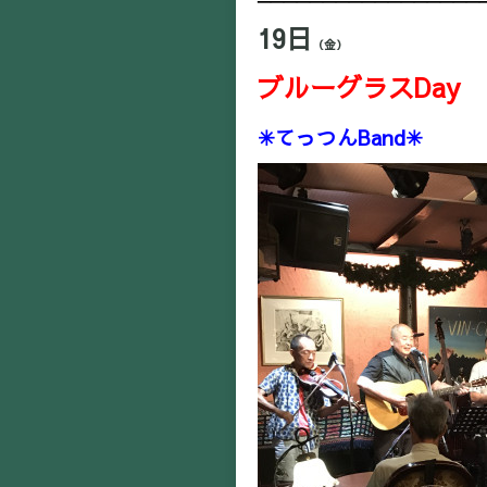
19日
（金）
ブルーグラスDay
✳︎てっつんBand✳︎