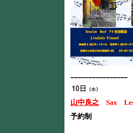
________________
10
日
（水）
山中良之
Sax Le
予約制
_________________