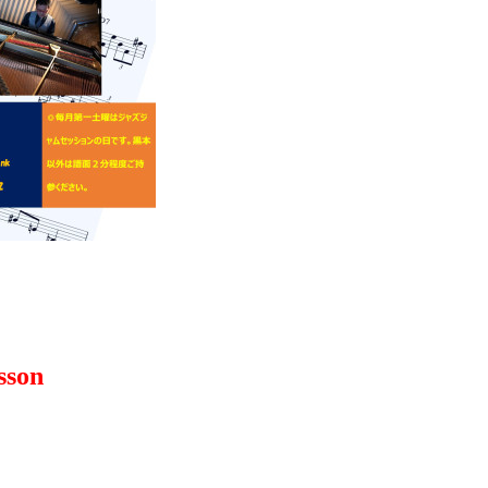
sson
_________