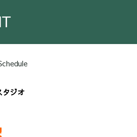
NT
chedule
スタジオ
N